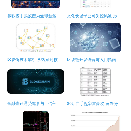
微软携手蚂蚁链为全球航运区块链联盟GSBN注入核心动力
文化长城子公司失控风波 涉区块链业务遭监管关注与立案调查
区块链技术解析 从热潮到核心应用，和数软件教您这样理解
区块链开发语言与入门指南 核心技术栈全解析
金融壹账通受邀参与工信部区块链标准化建设研讨，推动区块链技术软件与服务高质量发展
80后白手起家富豪榜 黄铮身家1350亿每日飙升，区块链新贵崛起