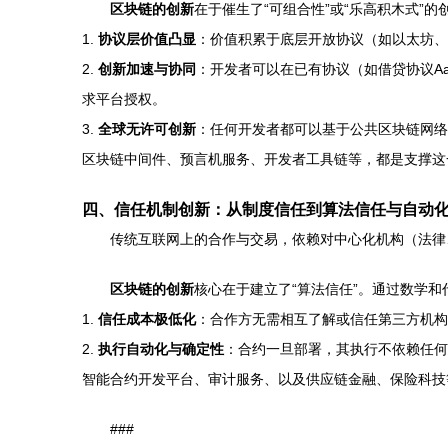
区块链的创新
在于催生了“可组合性”或“乐高积木式
1.
协议层价值凸显
：价值积累于底层开放协议（如以太坊、I
2.
创新加速与协同
：开发者可以在已有协议（如借贷协议Aa
求平台授权。
3.
全球无许可创新
：任何开发者都可以基于公共区块链网络
区块链中间件、预言机服务、开发者工具链等，都是支撑这
四、信任机制创新：从制度信任到算法信任与自动
传统互联网上的合作与交易，依赖对中心化机构（法律
区块链的创新
核心在于建立了“算法信任”。通过数学
1.
信任成本极低化
：合作方无需相互了解或信任第三方机构
2.
执行自动化与确定性
：合约一旦部署，其执行不依赖任何
智能合约开发平台、审计服务、以及供应链金融、保险科技
###