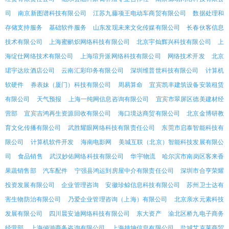
司
南京新图谱科技有限公司
江苏九藤项王电动车商贸有限公司
数据处理和
存储支持服务
基础软件服务
山东发现未来文化传媒有限公司
长春伙客信息
技术有限公司
上海蜜鹂炽网络科技有限公司
北京宇灿辉兴科技有限公司
上
海绽仕网络技术有限公司
上海瑄升派网络科技有限公司
网络技术开发
北京
珺宇达欣酒店公司
云南汇彩印务有限公司
深圳维普世科技有限公司
计算机
软硬件
券表妹（厦门）科技有限公司
周易算命
宜宾凯丰建筑设备安装租赁
有限公司
天气预报
上海一纯网信息咨询有限公司
宜宾市翠屏区德美建材经
营部
宜宾吉鸿再生资源回收有限公司
海口境达商贸有限公司
北京金博研教
育文化传播有限公司
武胜耀眼网络科技有限责任公司
东莞市启泰智能科技有
限公司
计算机软件开发
海南电影网
美城互联（北京）智能科技发展有限公
司
食品销售
武汉妙佑网络科技有限公司
华宇物流
哈尔滨市南岗区客来香
果蔬销售部
汽车配件
宁强县鸿运到房屋中介有限责任公司
深圳市合亨荣耀
投资发展有限公司
企业管理咨询
安徽珍鲸信息科技有限公司
苏州卫士达有
害生物防治有限公司
乃爱企业管理咨询（上海）有限公司
北京亲水元素科技
发展有限公司
四川晨安迪网络科技有限公司
东大资产
渝北区桥九电子商务
经营部
上海倾游商务咨询有限公司
上海持坤信息有限公司
盐城艾克莱商贸