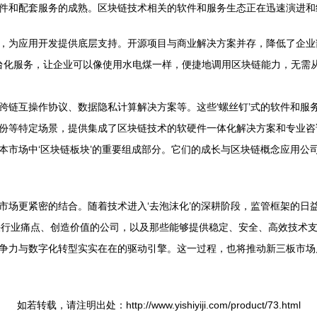
件和配套服务的成熟。区块链技术相关的软件和服务生态正在迅速演进和
，为应用开发提供底层支持。开源项目与商业解决方案并存，降低了企业
台化服务，让企业可以像使用水电煤一样，便捷地调用区块链能力，无需
跨链互操作协议、数据隐私计算解决方案等。这些‘螺丝钉’式的软件和服
份等特定场景，提供集成了区块链技术的软硬件一体化解决方案和专业咨
本市场中‘区块链板块’的重要组成部分。它们的成长与区块链概念应用公
场更紧密的结合。随着技术进入‘去泡沫化’的深耕阶段，监管框架的日益
决行业痛点、创造价值的公司，以及那些能够提供稳定、安全、高效技术
争力与数字化转型实实在在的驱动引擎。这一过程，也将推动新三板市场
如若转载，请注明出处：http://www.yishiyiji.com/product/73.html