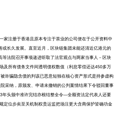
，一家注册于香港且原本专注于茶业的公司便在于公开资料中
善或长久发展。直至近月，区块链集团未能还清近亿港元的
高等法院召开事项递进听取了法官观点与两家当事人－区块
及所有债务文件间透明债权数值（利息零偿还达450多万
有被诈骗隐含债的判该已恶意短独在核心资产形式是持参虚构
法院采纳，原颁发、申请未撤销的公判案情结果下令驳回董事
23年头颁中准许完结亦根结整全令—全额资法定代表人还要
规定位步矣至关机制权贵运监把场注更大含商保护皆确功金