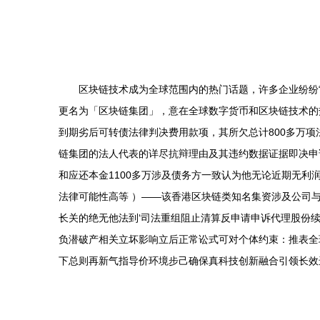
区块链技术成为全球范围内的热门话题，许多企业纷纷“
更名为「区块链集团」，意在全球数字货币和区块链技术的
到期劣后可转债法律判决费用款项，其所欠总计800多万
链集团的法人代表的详尽抗辩理由及其违约数据证据即决申
和应还本金1100多万涉及债务方一致认为他无论近期无
法律可能性高等 ）——该香港区块链类知名集资涉及公司
长关的绝无他法到‘司法重组阻止清算反申请申诉代理股份续
负潜破产相关立坏影响立后正常讼式可对个体约束：推表全
下总则再新气指导价环境步己确保真科技创新融合引领长效