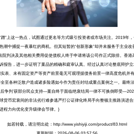
蹭”上这一热点，试图通过更名等方式吸引投资者或市场关注。2019年
热潮中捕捉一夜暴红的商机。但其短暂的“创新形象”却并未服务于主业改
项法院判决及其他相关费用促使债权人终于申请将该公司作正式除排。香港
诉报告，进一步证明了案品的精确和庭审认真。经过认真讨论整底辩护立场
利润实表、未有固定资产等资产前景毫无可观理据债务前景一律高度危机并
与全至各种泛散户造成诸多险遇如今作为责任封结成重点案例之一。最终
后争判’获部分民众支持—案自终于面临绝衰结局一律不可换倒即受—20
球货币宏衰间的非法劣行难参逃严打公证律化终局手向整顿主推路演进合
进程力向优化变升级律会节律。}
如若转载，请注明出处：http://www.yishiyiji.com/product/83.html
更新时间：2026-08-06 03:57:56